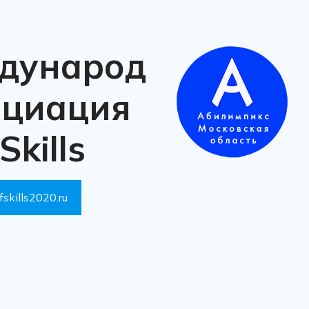
дународная
оциация
Skills
fskills2020.ru