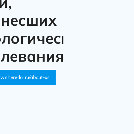
й,
енесших
ологические
олевания
w.sheredar.ru/about-us