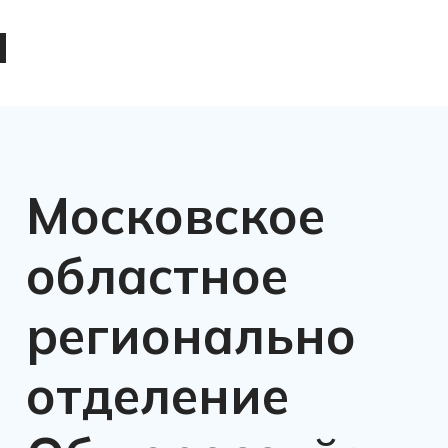
ы
Московское
областное
региональное
отделение