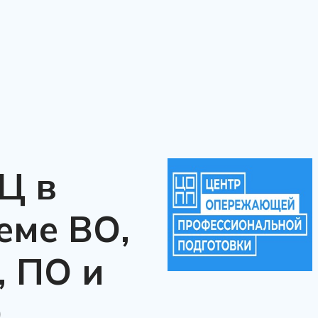
Ц в
еме ВО,
, ПО и
О