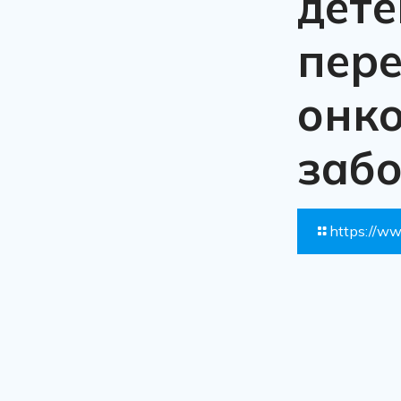
дете
пер
онк
заб
https://ww