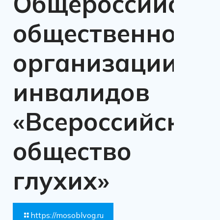
Общероссийско
общественной
организации
инвалидов
«Всероссийское
общество
глухих»
https://mosoblvog.ru