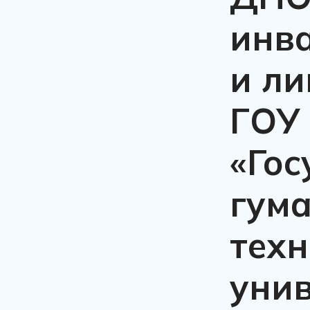
инв
и ли
ГОУ
«Го
гум
техн
унив