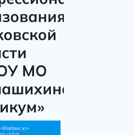
азования
ковской
асти
ОУ МО
лашихинский
никум»
--90a0aac.xn-
xn--p1ai