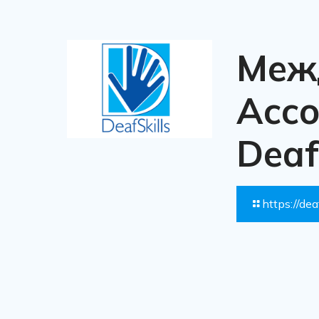
Меж
Асс
Deaf
https://dea