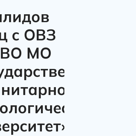
алидов
ц с ОВЗ
 ВО МО
сударственный
анитарно-
ологический
ерситет»