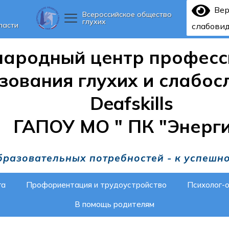
Ве
Всероссийское общество
глухих
ласти
слабови
ародный центр професс
зования глухих и слабо
Deafskills
ГАПОУ МО " ПК "Энерг
бразовательных потребностей - к успешн
га
Профориентация и трудоустройство
Психолог-
В помощь родителям