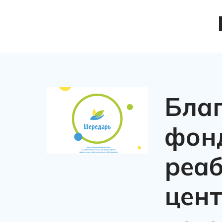
Бла
фон
реа
цент