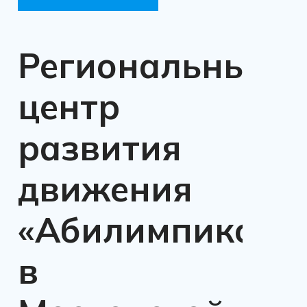
Региональный
центр
развития
движения
«Абилимпикс»
в