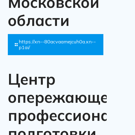
Московской
области
https://xn--80acvaamejcuh0a.xn--
p1ai/
Центр
опережающей
профессиональ
подготовки