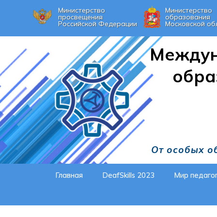
Министерство
Министерство
просвещения
образования
Российской Федерации
Московской об
Междун
обра
От особых о
Главная
DeafSkills 2023
Мир педаго