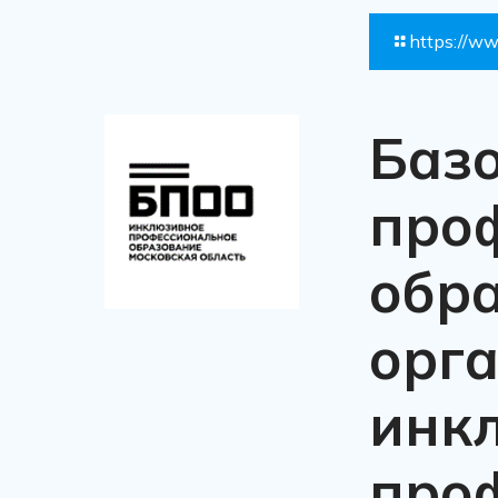
https://ww
Баз
про
обр
орг
инк
про