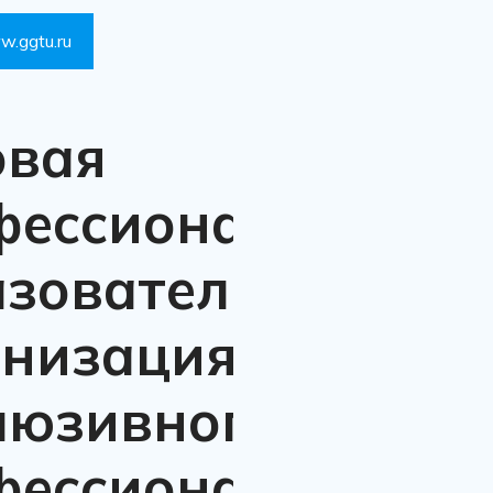
w.ggtu.ru
овая
фессиональная
азовательная
анизация
люзивного
фессионального