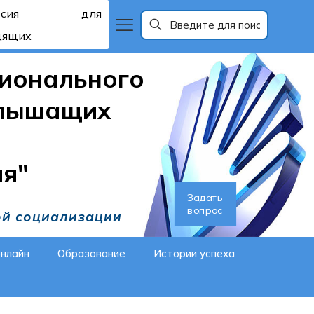
рсия для
дящих
ионального
слышащих
ия"
Задать
вопрос
ой социализации
онлайн
Образование
Истории успеха