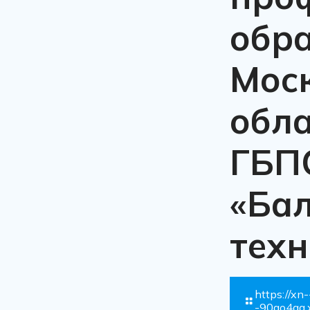
обр
Мос
обл
ГБП
«Ба
тех
https://xn
-90ao4aa.