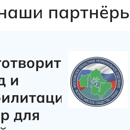
наши партнёр
готворительный
д и
билитационный
р для