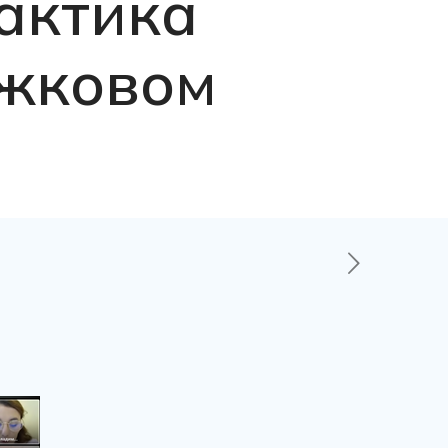
актика
ужковом