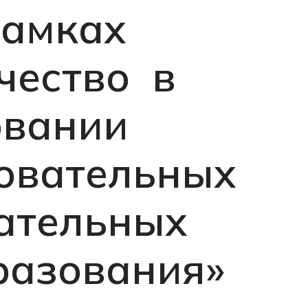
рамках
чество в
овании
овательных
ательных
разования»