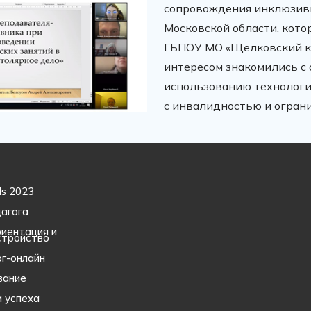
сопровождения инклюзив
Московской области, кото
ГБПОУ МО «Щелковский ко
интересом знакомились с
использованию технологи
с инвалидностью и огран
ls 2023
агога
иентация и
стройство
г-онлайн
вание
 успеха