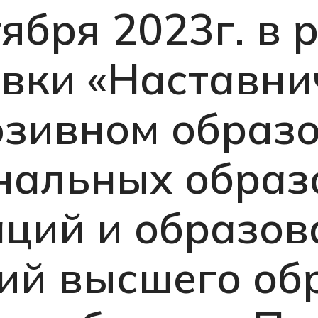
тября 2023г. в 
вки «Наставни
зивном образ
нальных образ
аций и образов
ий высшего об