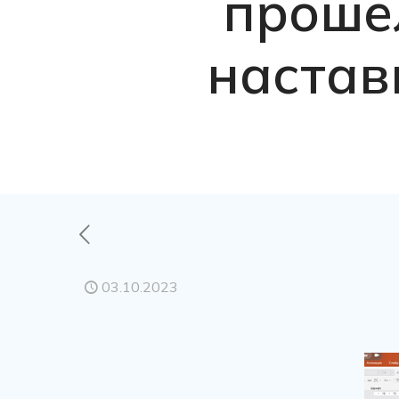
проше
настав
03.10.2023