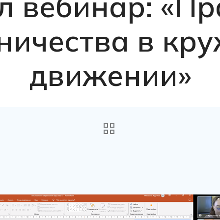
л вебинар: «Пр
ничества в кр
движении»