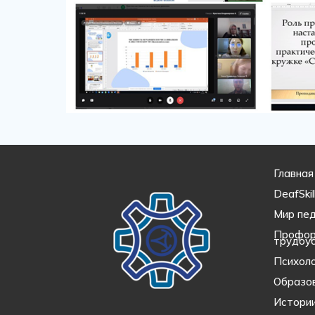
Главная
DeafSkil
Мир пед
Профор
трудоу
Психоло
Образо
Истории