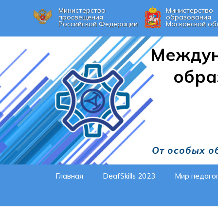
Министерство
Министерство
просвещения
образования
Российской Федерации
Московской об
Междун
обра
От особых о
Главная
DeafSkills 2023
Мир педаго