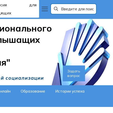
рсия для
дящих
ионального
слышащих
ия"
Задать
вопрос
ой социализации
онлайн
Образование
Истории успеха