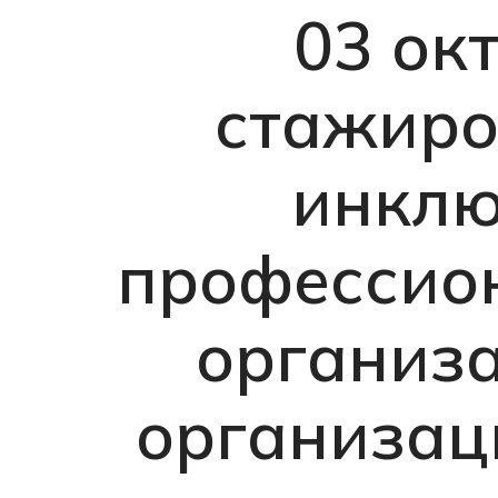
03 ок
стажиро
инклю
профессио
организ
организац