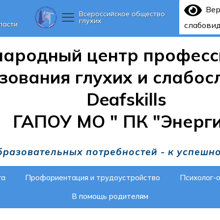
Ве
Всероссийское общество
глухих
ласти
слабови
ародный центр професс
зования глухих и слабо
Deafskills
ГАПОУ МО " ПК "Энерг
бразовательных потребностей - к успешн
га
Профориентация и трудоустройство
Психолог-
В помощь родителям